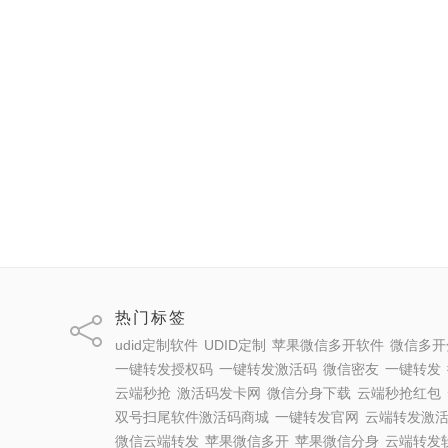
热门标签
udid定制软件
UDID定制
苹果微信多开软件
微信多开
一键转发授权码
一键转发激活码
微信密友
一键转发
云端秒抢
激活码发卡网
微信分身下载
云端秒抢红包
双号扫尾软件激活码商城
一键转发官网
云端转发激
微信云端转发
苹果微信多开
苹果微信分身
云端转发