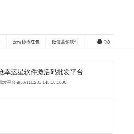
发
云端秒抢红包
微信营销软件
QQ
抢幸运星软件激活码批发平台
://111.231.145.16:1000