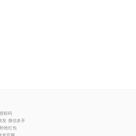
授权码
转发
微信多开
秒抢红包
转发官网