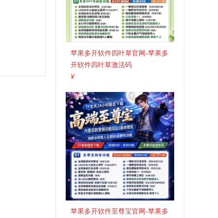
苹果多开软件四叶草官网-苹果多
开软件四叶草激活码
¥
苹果多开软件至尊宝官网-苹果多