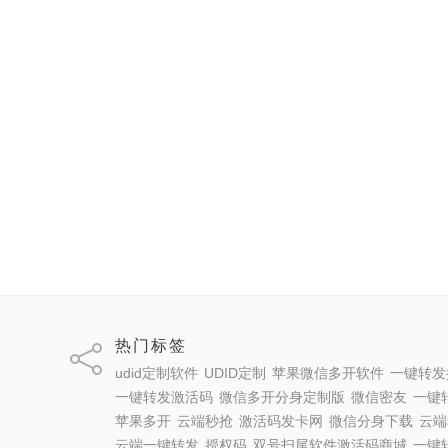
热门标签
udid定制软件
UDID定制
苹果微信多开软件
一键转发
一键转发激活码
微信多开分身定制版
微信密友
一键
苹果多开
云端秒抢
激活码发卡网
微信分身下载
云端
云端一键转发
授权码
双号扫尾软件激活码商城
一键