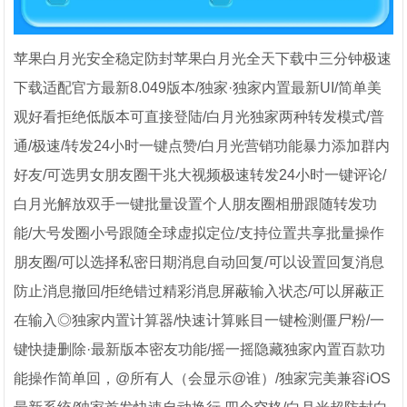
苹果白月光安全稳定防封苹果白月光全天下载中三分钟极速
下载适配官方最新8.049版本/独家·独家内置最新UI/简单美
观好看拒绝低版本可直接登陆/白月光独家两种转发模式/普
通/极速/转发24小时一键点赞/白月光营销功能暴力添加群内
好友/可选男女朋友圈干兆大视频极速转发24小时一键评论/
白月光解放双手一键批量设置个人朋友圈相册跟随转发功
能/大号发圈小号跟随全球虚拟定位/支持位置共享批量操作
朋友圈/可以选择私密日期消息自动回复/可以设置回复消息
防止消息撤回/拒绝错过精彩消息屏蔽输入状态/可以屏蔽正
在输入◎独家内置计算器/快速计算账目一键检测僵尸粉/一
键快捷删除·最新版本密友功能/摇一摇隐藏独家內置百款功
能操作简单回，@所有人（会显示@谁）/独家完美兼容iOS