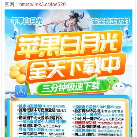
官网：
https://link3.cc/ios520