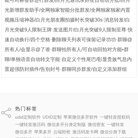
能可对标签群进行群发/白月光通讯录好友自动话分批/白月
光新增群发助手/全网独家智能分批群发/全网独家独家内置
视频压缩神器/白月光朋友圈拍摄时长突破30s·消息转发/白
月光突破9人限制王牌·发送图片/白月光突破9人限制至尊·快
速自动换行/四个空格·删除聊天列表可保留记录功功·群聊@
所有人/会显示@了谁·群聊拍所有人/可自动回拍对方能•群
聊/单独语音自动转文字能·自定义个性尾巴/彰显贵族气息内
置超强防封插件/告别封号·群聊同步群发/自定义添加群组
热门标签
udid定制软件
UDID定制
苹果微信多开软件
一键转发授权码
一键转发激活码
微信多开分身定制版
微信密友
一键转发
微信多开
苹果多开
云端秒抢
激活码发卡网
微信分身下载