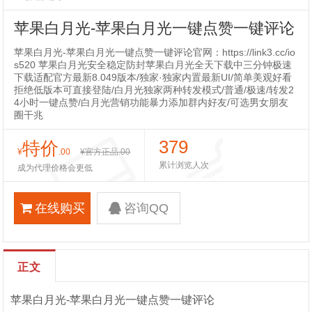
苹果白月光-苹果白月光一键点赞一键评论
苹果白月光-苹果白月光一键点赞一键评论官网：https://link3.cc/io
s520 苹果白月光安全稳定防封苹果白月光全天下载中三分钟极速
下载适配官方最新8.049版本/独家·独家内置最新UI/简单美观好看
拒绝低版本可直接登陆/白月光独家两种转发模式/普通/极速/转发2
4小时一键点赞/白月光营销功能暴力添加群内好友/可选男女朋友
圈干兆
379
特价
¥
.00
¥官方正品
.00
累计浏览人次
成为代理价格会更低
在线购买
咨询QQ
正文
苹果白月光-苹果白月光一键点赞一键评论