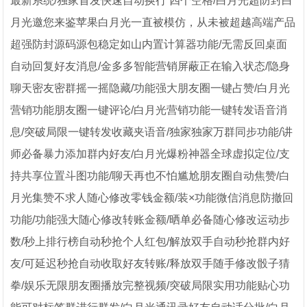
最新系统/独家首发快速自动换行 四个空格/白月光超防封白
月光邀您来鉴苹果白月光一直被模仿，从未被超越高端产品
超强防封源码源包稳定如山内置计算器功能/无需反回桌面
自动回复好友消息/金多多智能营销屏蔽正在输入状态/隐身
聊天密友密群摇一摇隐藏/功能强大朋友圈一键占赞/白月光
营销功能朋友圈一键评论/白月光营销功能一键转发语音消
息/突破局限一键转发收藏夹语音/独家独家万群同步功能/讲
师必备暴力添加群内好友/白月光爆粉神器全球虚拟定位/支
持共享位置斗图功能/聊天再也不怕尴尬朋友圈自动焦赞/白
月光集赞不求人随心修改零钱金额/装×功能微信消息防撤回
功能/功能强大随心修改转账金额/晒单必备随心修改运动步
数/秒上排行榜自动秒抢个人红包/解放双手自动秒抢群内好
友/可延迟秒抢自动收取好友转账/释放双手随手修改骰子猜
拳/娱乐无限朋友圈播放完整视频/突破局限实用功能贴心功