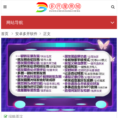
网站导航
首页
安卓多开软件
正文
缩略图文