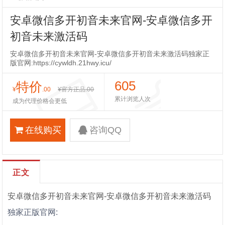
安卓微信多开初音未来官网-安卓微信多开
初音未来激活码
安卓微信多开初音未来官网-安卓微信多开初音未来激活码独家正
版官网:https://cywldh.21hwy.icu/
605
特价
¥
.00
¥官方正品
.00
累计浏览人次
成为代理价格会更低
在线购买
咨询QQ
正文
安卓微信多开初音未来官网-安卓微信多开初音未来激活码
独家正版官网: